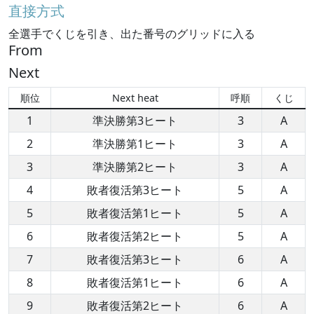
直接方式
全選手でくじを引き、出た番号のグリッドに入る
From
Next
順位
Next heat
呼順
くじ
1
準決勝第3ヒート
3
A
2
準決勝第1ヒート
3
A
3
準決勝第2ヒート
3
A
4
敗者復活第3ヒート
5
A
5
敗者復活第1ヒート
5
A
6
敗者復活第2ヒート
5
A
7
敗者復活第3ヒート
6
A
8
敗者復活第1ヒート
6
A
9
敗者復活第2ヒート
6
A