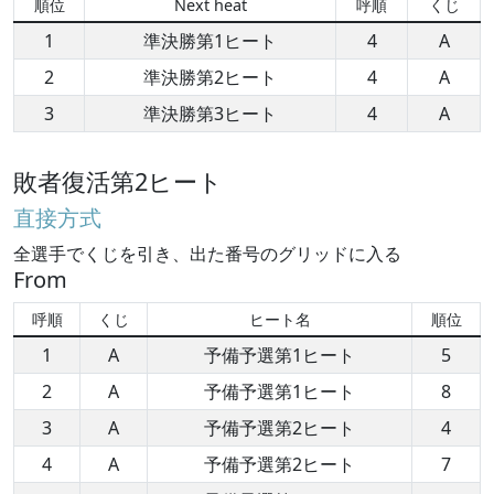
順位
Next heat
呼順
くじ
1
準決勝第1ヒート
4
A
2
準決勝第2ヒート
4
A
3
準決勝第3ヒート
4
A
敗者復活第2ヒート
直接方式
全選手でくじを引き、出た番号のグリッドに入る
From
呼順
くじ
ヒート名
順位
1
A
予備予選第1ヒート
5
2
A
予備予選第1ヒート
8
3
A
予備予選第2ヒート
4
4
A
予備予選第2ヒート
7