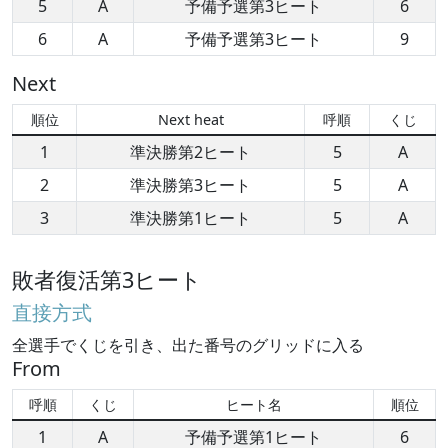
5
A
予備予選第3ヒート
6
6
A
予備予選第3ヒート
9
Next
順位
Next heat
呼順
くじ
1
準決勝第2ヒート
5
A
2
準決勝第3ヒート
5
A
3
準決勝第1ヒート
5
A
敗者復活第3ヒート
直接方式
全選手でくじを引き、出た番号のグリッドに入る
From
呼順
くじ
ヒート名
順位
1
A
予備予選第1ヒート
6