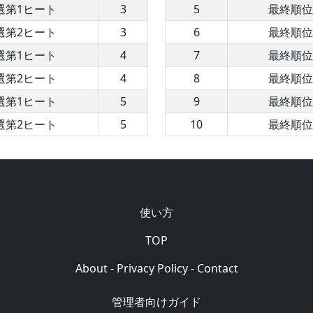
選第1ヒート
3
5
最終順位
選第2ヒート
3
6
最終順位
選第1ヒート
4
7
最終順位
選第2ヒート
4
8
最終順位
選第1ヒート
5
9
最終順位
選第2ヒート
5
10
最終順位
使い方
TOP
About
-
Privacy Policy
-
Contact
管理者向けガイド