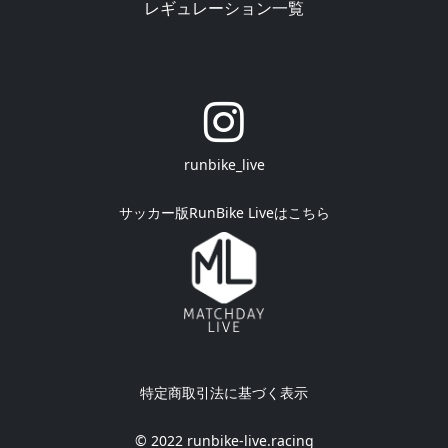
レギュレーション一覧
runbike_live
サッカー版RunBike Liveはこちら
特定商取引法に基づく表示
©︎ 2022 runbike-live.racing