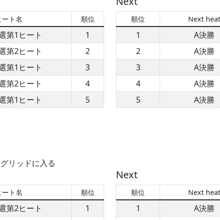
Next
ヒート名
順位
順位
Next hea
選第1ヒート
1
1
A決勝
選第2ヒート
2
2
A決勝
選第1ヒート
3
3
A決勝
選第2ヒート
4
4
A決勝
選第1ヒート
5
5
A決勝
のグリッドに入る
Next
ヒート名
順位
順位
Next hea
選第2ヒート
1
1
A決勝